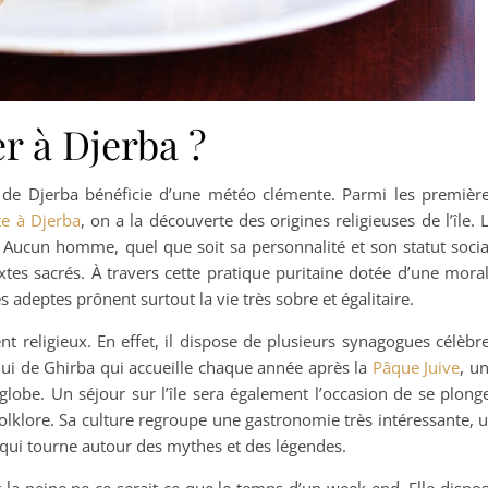
er à Djerba ?
le de Djerba bénéficie d’une météo clémente. Parmi les premièr
e à Djerba
, on a la découverte des origines religieuses de l’île. 
. Aucun homme, quel que soit sa personnalité et son statut socia
extes sacrés. À travers cette pratique puritaine dotée d’une mora
s adeptes prônent surtout la vie très sobre et égalitaire.
t religieux. En effet, il dispose de plusieurs synagogues célèbr
ui de Ghirba qui accueille chaque année après la
Pâque Juive
, u
globe. Un séjour sur l’île sera également l’occasion de se plong
folklore. Sa culture regroupe une gastronomie très intéressante, 
e qui tourne autour des mythes et des légendes.