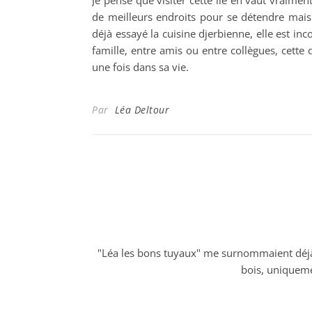
Je pense que visiter cette île en vaut vraimen
de meilleurs endroits pour se détendre mais a
déjà essayé la cuisine djerbienne, elle est in
famille, entre amis ou entre collègues, cette
une fois dans sa vie.
Par
Léa Deltour
"Léa les bons tuyaux" me surnommaient déjà m
bois, uniqueme