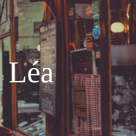
e Léa