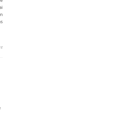
se
ai
en
ns
re
e