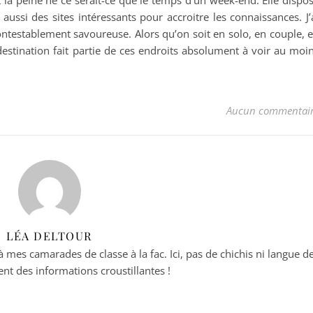
t la peine ne ce serait-ce que le temps d’un week-end. Elle dispo
ussi des sites intéressants pour accroitre les connaissances. J’
contestablement savoureuse. Alors qu’on soit en solo, en couple, 
 destination fait partie de ces endroits absolument à voir au moi
Aucun commentai
LÉA DELTOUR
es camarades de classe à la fac. Ici, pas de chichis ni langue d
nt des informations croustillantes !