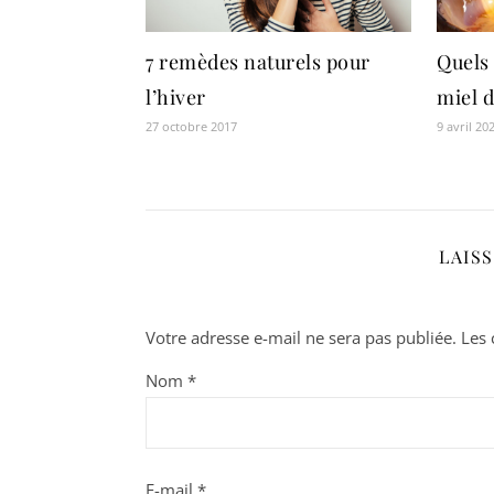
Quels 
7 remèdes naturels pour
miel d
l’hiver
9 avril 20
27 octobre 2017
LAIS
Votre adresse e-mail ne sera pas publiée.
Les 
Nom
*
E-mail
*