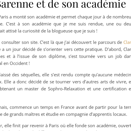
Barenne et de son académie
 Paris a monté son académie et permet chaque jour à de nombre
aire. C’est à son académie que je me suis rendue, une ou de
t attisé la curiosité de la blogueuse que je suis !
 consulter son site. C’est là que j’ai découvert le parcours de
Cla
e a un jour décidé de s’orienter vers cette pratique. D’abord, Cla
es et à l’issue de son diplôme, s’est tournée vers un job da
l en Occident !
 laissé des séquelles, elle s’est rendu compte qu’aucune médeci
. Elle a donc décidé de se tourner vers d’autres arts de vivre, 
tenant un master de Sophro-Relaxation et une certification 
ponais, commence un temps en France avant de partir pour la ter
ntre de grands maîtres et étudie en compagnie d’apprentis locaux.
r, elle finit par revenir à Paris où elle fonde son académie, ouver