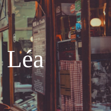
e Léa