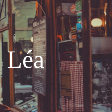
e Léa