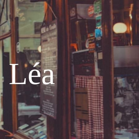
e Léa