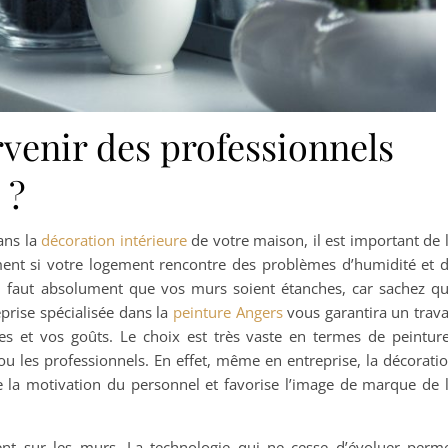
rvenir des professionnels
 ?
dans la
décoration intérieure
de votre maison, il est important de 
ment si votre logement rencontre des problèmes d’humidité et 
il faut absolument que vos murs soient étanches, car sachez q
eprise spécialisée dans la
peinture Angers
vous garantira un trava
 et vos goûts. Le choix est très vaste en termes de peintur
 ou les professionnels. En effet, même en entreprise, la décorati
e la motivation du personnel et favorise l’image de marque de 
nt sur les murs. La technologie qui ne cesse d’évoluer perm