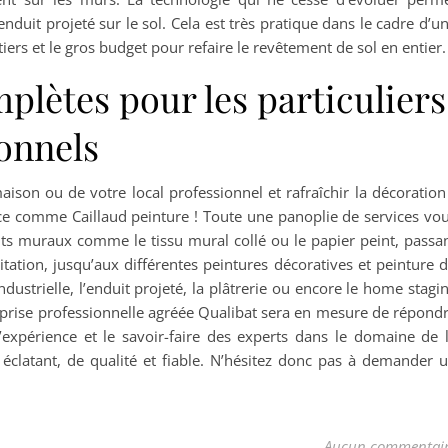
enduit projeté sur le sol. Cela est très pratique dans le cadre d’u
tiers et le gros budget pour refaire le revêtement de sol en entier.
plètes pour les particuliers
onnels
aison ou de votre local professionnel et rafraîchir la décoration
ce comme Caillaud peinture ! Toute une panoplie de services vo
nts muraux comme le tissu mural collé ou le papier peint, passa
itation, jusqu’aux différentes peintures décoratives et peinture 
dustrielle, l’enduit projeté, la plâtrerie ou encore le home stagi
eprise professionnelle agréée Qualibat sera en mesure de répond
’expérience et le savoir-faire des experts dans le domaine de 
t éclatant, de qualité et fiable. N’hésitez donc pas à demander 
Aucun commentai