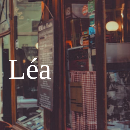
e Léa