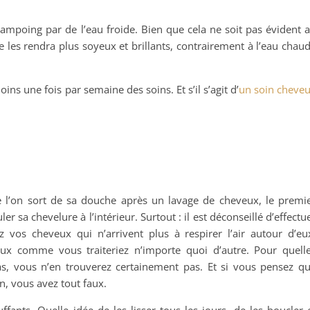
hampoing par de l’eau froide. Bien que cela ne soit pas évident 
e les rendra plus soyeux et brillants, contrairement à l’eau chau
ins une fois par semaine des soins. Et s’il s’agit d’
un soin cheve
l’on sort de sa douche après un lavage de cheveux, le premi
er sa chevelure à l’intérieur. Surtout : il est déconseillé d’effectu
 vos cheveux qui n’arrivent plus à respirer l’air autour d’eu
ux comme vous traiteriez n’importe quoi d’autre. Pour quell
pas, vous n’en trouverez certainement pas. Et si vous pensez q
, vous avez tout faux.
fants. Quelle idée de les lisser tous les jours, de les boucler 