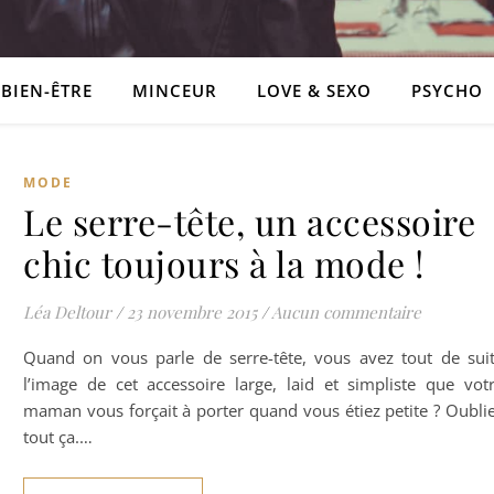
BIEN-ÊTRE
MINCEUR
LOVE & SEXO
PSYCHO
MODE
Le serre-tête, un accessoire
chic toujours à la mode !
Léa Deltour
/
23 novembre 2015
/
Aucun commentaire
Quand on vous parle de serre-tête, vous avez tout de sui
l’image de cet accessoire large, laid et simpliste que vot
maman vous forçait à porter quand vous étiez petite ? Oubli
tout ça.…