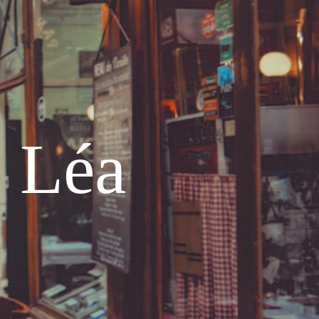
e Léa