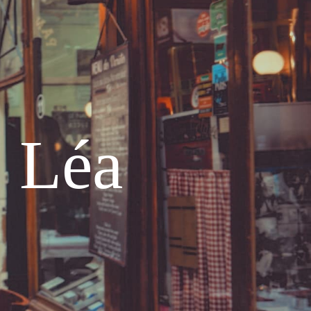
e Léa