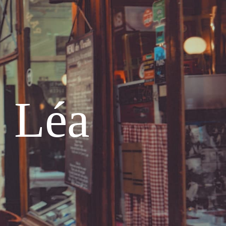
e Léa