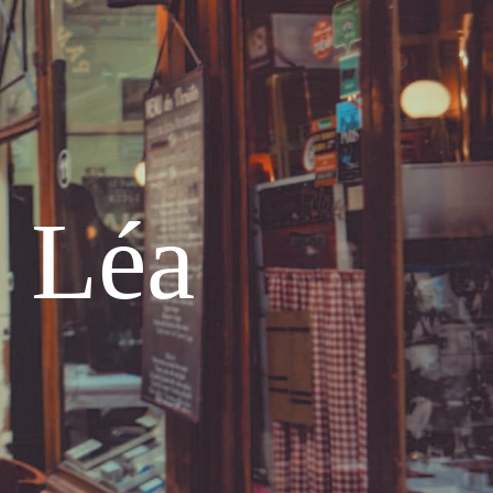
e Léa