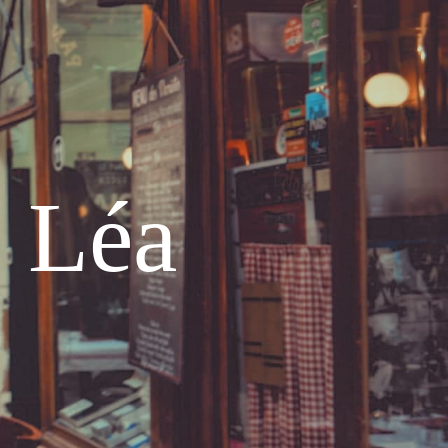
e Léa