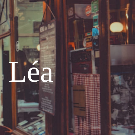
e Léa